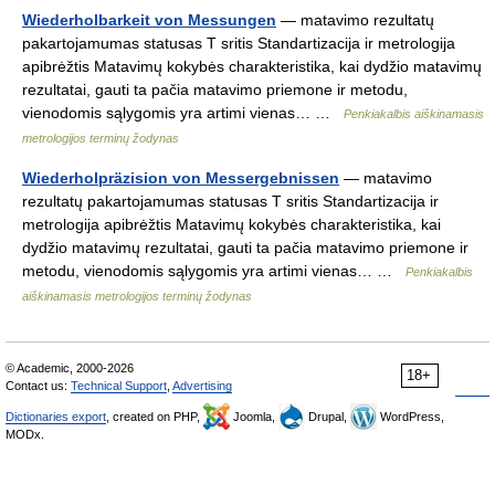
Wiederholbarkeit von Messungen
— matavimo rezultatų
pakartojamumas statusas T sritis Standartizacija ir metrologija
apibrėžtis Matavimų kokybės charakteristika, kai dydžio matavimų
rezultatai, gauti ta pačia matavimo priemone ir metodu,
vienodomis sąlygomis yra artimi vienas… …
Penkiakalbis aiškinamasis
metrologijos terminų žodynas
Wiederholpräzision von Messergebnissen
— matavimo
rezultatų pakartojamumas statusas T sritis Standartizacija ir
metrologija apibrėžtis Matavimų kokybės charakteristika, kai
dydžio matavimų rezultatai, gauti ta pačia matavimo priemone ir
metodu, vienodomis sąlygomis yra artimi vienas… …
Penkiakalbis
aiškinamasis metrologijos terminų žodynas
© Academic, 2000-2026
18+
Contact us:
Technical Support
,
Advertising
Dictionaries export
, created on PHP,
Joomla,
Drupal,
WordPress,
MODx.