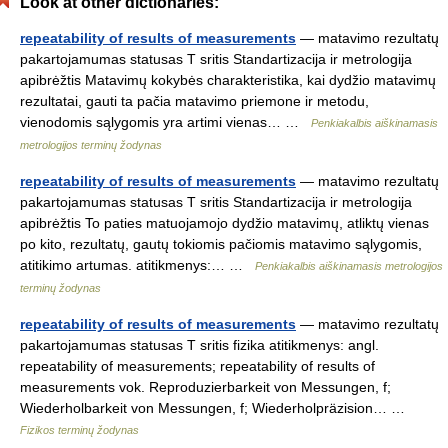
Look at other dictionaries:
repeatability of results of measurements
— matavimo rezultatų
pakartojamumas statusas T sritis Standartizacija ir metrologija
apibrėžtis Matavimų kokybės charakteristika, kai dydžio matavimų
rezultatai, gauti ta pačia matavimo priemone ir metodu,
vienodomis sąlygomis yra artimi vienas… …
Penkiakalbis aiškinamasis
metrologijos terminų žodynas
repeatability of results of measurements
— matavimo rezultatų
pakartojamumas statusas T sritis Standartizacija ir metrologija
apibrėžtis To paties matuojamojo dydžio matavimų, atliktų vienas
po kito, rezultatų, gautų tokiomis pačiomis matavimo sąlygomis,
atitikimo artumas. atitikmenys:… …
Penkiakalbis aiškinamasis metrologijos
terminų žodynas
repeatability of results of measurements
— matavimo rezultatų
pakartojamumas statusas T sritis fizika atitikmenys: angl.
repeatability of measurements; repeatability of results of
measurements vok. Reproduzierbarkeit von Messungen, f;
Wiederholbarkeit von Messungen, f; Wiederholpräzision… …
Fizikos terminų žodynas