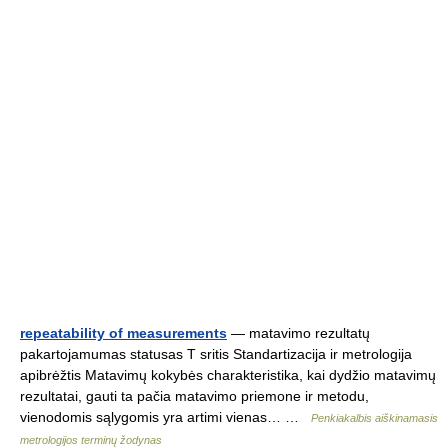
repeatability of measurements
— matavimo rezultatų
pakartojamumas statusas T sritis Standartizacija ir metrologija
apibrėžtis Matavimų kokybės charakteristika, kai dydžio matavimų
rezultatai, gauti ta pačia matavimo priemone ir metodu,
vienodomis sąlygomis yra artimi vienas… …
Penkiakalbis aiškinamasis
metrologijos terminų žodynas