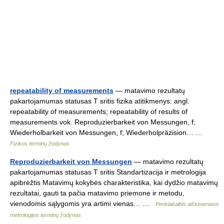
repeatability of measurements
— matavimo rezultatų
pakartojamumas statusas T sritis fizika atitikmenys: angl.
repeatability of measurements; repeatability of results of
measurements vok. Reproduzierbarkeit von Messungen, f;
Wiederholbarkeit von Messungen, f; Wiederholpräzision… …
Fizikos terminų žodynas
Reproduzierbarkeit von Messungen
— matavimo rezultatų
pakartojamumas statusas T sritis Standartizacija ir metrologija
apibrėžtis Matavimų kokybės charakteristika, kai dydžio matavimų
rezultatai, gauti ta pačia matavimo priemone ir metodu,
vienodomis sąlygomis yra artimi vienas… …
Penkiakalbis aiškinamasis
metrologijos terminų žodynas