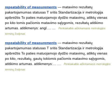
repeatability of measurements
— matavimo rezultatų
pakartojamumas statusas T sritis Standartizacija ir metrologija
apibrėžtis To paties matuojamojo dydžio matavimų, atliktų vienas
po kito tomis pačiomis matavimo sąlygomis, rezultatų atitikimo
artumas. atitikmenys: angl.… …
Penkiakalbis aiškinamasis metrologijos
terminų žodynas
repeatability of measurements
— matavimo rezultatų
pakartojamumas statusas T sritis Standartizacija ir metrologija
apibrėžtis To paties matuojamojo dydžio matavimų, atliktų vienas
po kito, rezultatų, gautų tokiomis pačiomis matavimo sąlygomis,
atitikimo artumas. atitikmenys:… …
Penkiakalbis aiškinamasis metrologijos
terminų žodynas