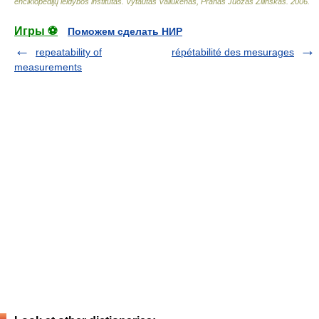
enciklopedijų leidybos institutas
.
Vytautas Valiukėnas, Pranas Juozas Žilinskas
.
2006
.
Игры ⚽
Поможем сделать НИР
repeatability of
répétabilité des mesurages
measurements