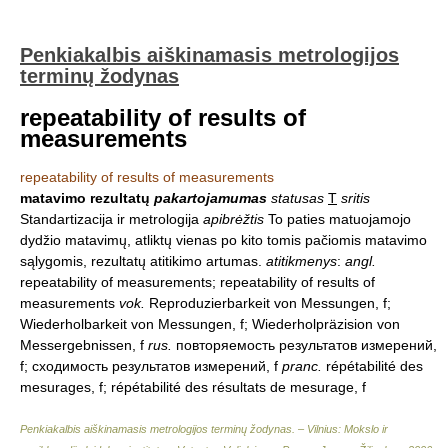
Penkiakalbis aiškinamasis metrologijos
terminų žodynas
repeatability of results of
measurements
repeatability of results of measurements
matavimo rezultatų
pakartojamumas
statusas
T
sritis
Standartizacija ir metrologija
apibrėžtis
To paties matuojamojo
dydžio matavimų, atliktų vienas po kito tomis pačiomis matavimo
sąlygomis, rezultatų atitikimo artumas.
atitikmenys
:
angl.
repeatability of measurements; repeatability of results of
measurements
vok.
Reproduzierbarkeit von Messungen, f;
Wiederholbarkeit von Messungen, f; Wiederholpräzision von
Messergebnissen, f
rus.
повторяемость результатов измерений,
f; сходимость результатов измерений, f
pranc.
répétabilité des
mesurages, f; répétabilité des résultats de mesurage, f
Penkiakalbis aiškinamasis metrologijos terminų žodynas. – Vilnius: Mokslo ir